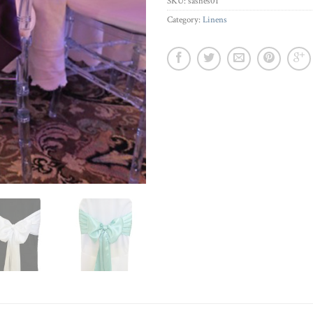
SKU:
sashes01
Category:
Linens